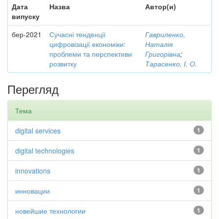
Дата
Назва
Автор(и)
випуску
бер-2021
Сучасні тенденції
Гавриленко,
цифровізації економіки:
Наталія
проблеми та перспективи
Григорівна
;
розвитку
Тарасенко, І. О.
Перегляд
Тема
digital services
1
digital technologies
1
innovations
1
инновации
1
новейшие технологии
1