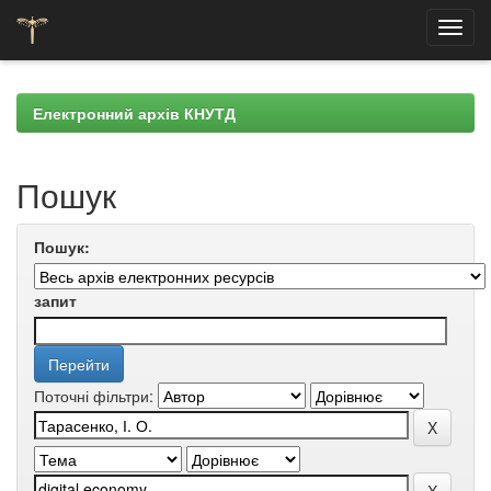
Skip
navigation
Електронний архів КНУТД
Пошук
Пошук:
запит
Поточні фільтри: