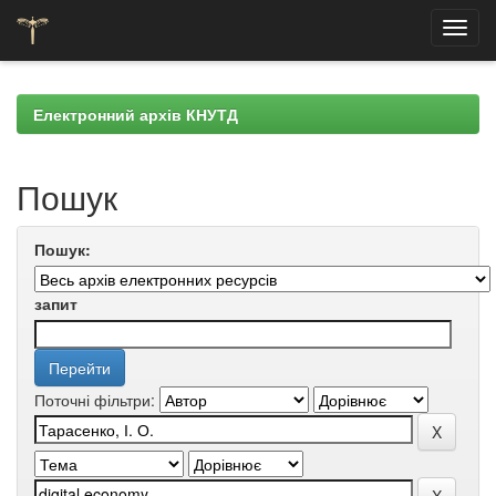
Skip
navigation
Електронний архів КНУТД
Пошук
Пошук:
запит
Поточні фільтри: