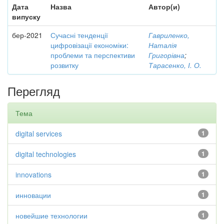
Дата
Назва
Автор(и)
випуску
бер-2021
Сучасні тенденції
Гавриленко,
цифровізації економіки:
Наталія
проблеми та перспективи
Григорівна
;
розвитку
Тарасенко, І. О.
Перегляд
Тема
digital services
1
digital technologies
1
innovations
1
инновации
1
новейшие технологии
1