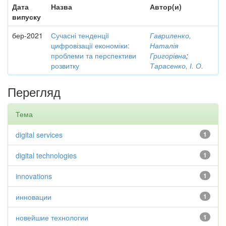
Дата
Назва
Автор(и)
випуску
бер-2021
Сучасні тенденції
Гавриленко,
цифровізації економіки:
Наталія
проблеми та перспективи
Григорівна
;
розвитку
Тарасенко, І. О.
Перегляд
Тема
digital services
1
digital technologies
1
innovations
1
инновации
1
новейшие технологии
1