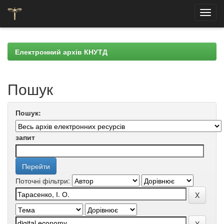
Skip
navigation
Електронний архів КНУТД
Пошук
Пошук:
запит
Поточні фільтри: