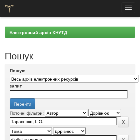
Skip
navigation
Електронний архів КНУТД
Пошук
Пошук:
запит
Поточні фільтри: