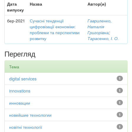
Дата
Назва
Автор(и)
випуску
бер-2021
Сучасні тенденції
Гавриленко,
цифровізації економіки:
Наталія
проблеми та перспективи
Григорівна
;
розвитку
Тарасенко, І. О.
Перегляд
Тема
digital services
1
innovations
1
инновации
1
новейшие технологии
1
новітні технології
1