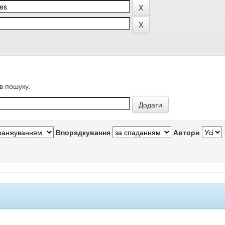
в пошуку.
Впорядкування
Автори