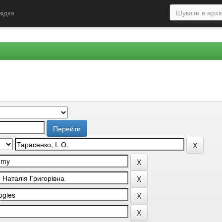
відка