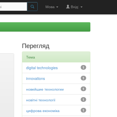
Мова
Вхід:
Перегляд
Тема
digital technologies
1
innovations
1
новейшие технологии
1
новітні технології
1
цифрова економіка
1