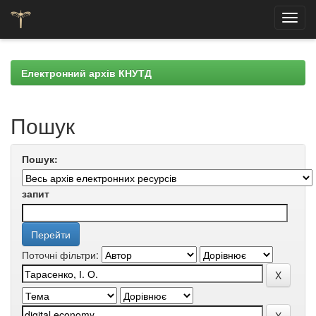
Skip
navigation
Електронний архів КНУТД
Пошук
Пошук:
запит
Поточні фільтри: