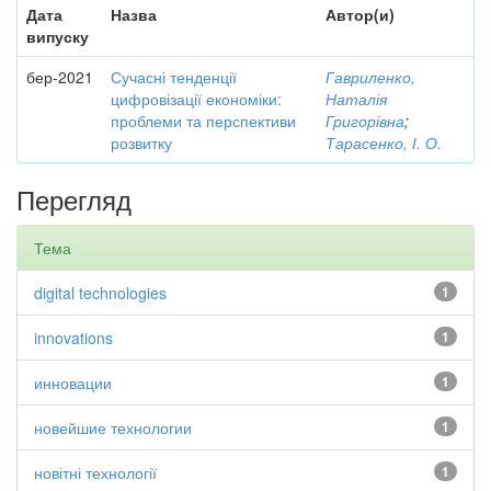
Дата
Назва
Автор(и)
випуску
бер-2021
Сучасні тенденції
Гавриленко,
цифровізації економіки:
Наталія
проблеми та перспективи
Григорівна
;
розвитку
Тарасенко, І. О.
Перегляд
Тема
digital technologies
1
innovations
1
инновации
1
новейшие технологии
1
новітні технології
1