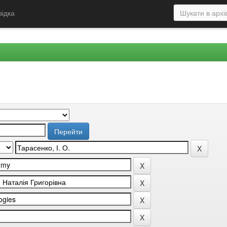
відка