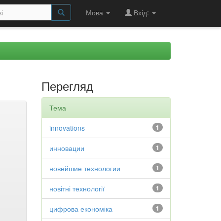
Мова
Вхід:
Перегляд
Тема
innovations
1
инновации
1
новейшие технологии
1
новітні технології
1
цифрова економіка
1