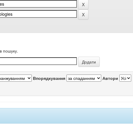
в пошуку.
Впорядкування
Автори