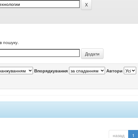
в пошуку.
Впорядкування
Автори
назад
1