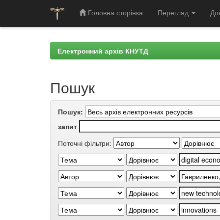
Головна сторінка
Перегляд
До
Skip
navigation
Електронний архів КНУТД
Пошук
Пошук:
запит
Поточні фільтри: