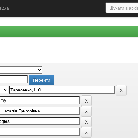
відка