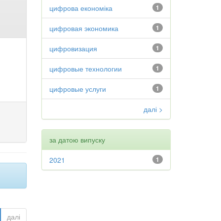
цифрова економіка
1
цифровая экономика
1
цифровизация
1
цифровые технологии
1
цифровые услуги
1
далі >
за датою випуску
2021
1
далі