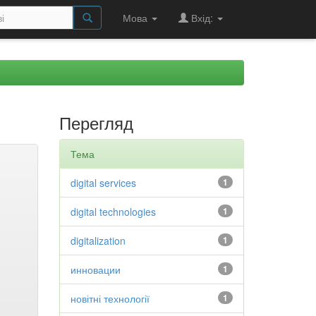
Мова
Вхід:
Перегляд
Тема
digital services
1
digital technologies
1
digitalization
1
инновации
1
новітні технології
1