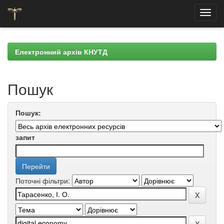
Skip
navigation
Електронний архів КНУТД
Пошук
Пошук:
запит
Поточні фільтри: