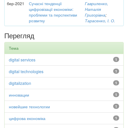
бер-2021
Сучасні тенденції
Гавриленко,
цифровізації економіки:
Наталія
проблеми та перспективи
Григорівна
;
розвитку
Тарасенко, І. О.
Перегляд
Тема
digital services
1
digital technologies
1
digitalization
1
инновации
1
новейшие технологии
1
цифрова економіка
1