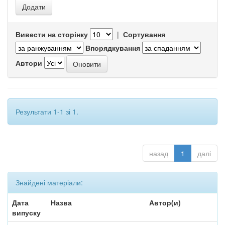
Вивести на сторінку
|
Сортування
Впорядкування
Автори
Результати 1-1 зі 1.
назад
1
далі
Знайдені матеріали:
Дата
Назва
Автор(и)
випуску