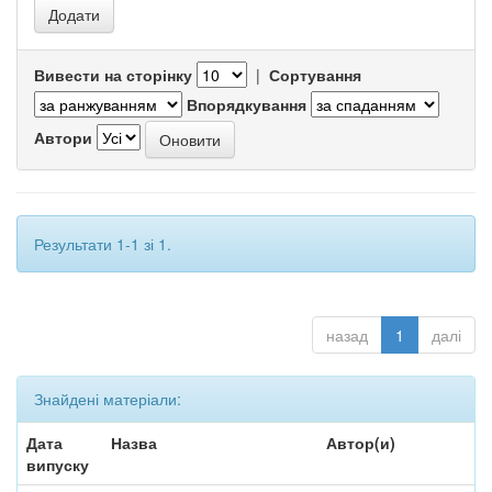
Вивести на сторінку
|
Сортування
Впорядкування
Автори
Результати 1-1 зі 1.
назад
1
далі
Знайдені матеріали:
Дата
Назва
Автор(и)
випуску