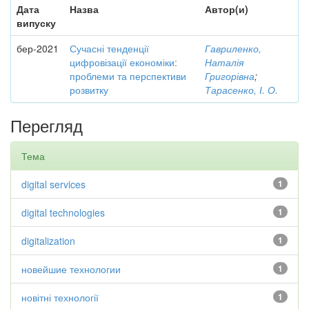
Дата
Назва
Автор(и)
випуску
бер-2021
Сучасні тенденції
Гавриленко,
цифровізації економіки:
Наталія
проблеми та перспективи
Григорівна
;
розвитку
Тарасенко, І. О.
Перегляд
Тема
digital services
1
digital technologies
1
digitalization
1
новейшие технологии
1
новітні технології
1