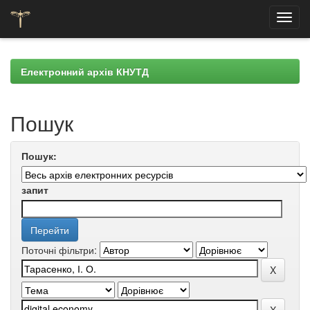
Skip
navigation
Електронний архів КНУТД
Пошук
Пошук:
запит
Поточні фільтри: