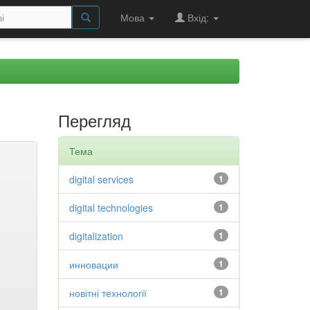
Мова
Вхід:
Перегляд
Тема
digital services
1
digital technologies
1
digitalization
1
инновации
1
новітні технології
1