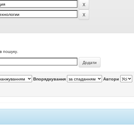
в пошуку.
Впорядкування
Автори