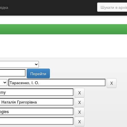
відка