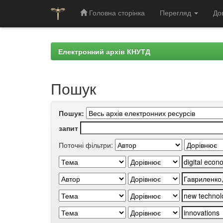
Головна сторінка
Перегляд
До
Skip
navigation
Електронний архів КНУТД
Пошук
Пошук:
запит
Поточні фільтри: