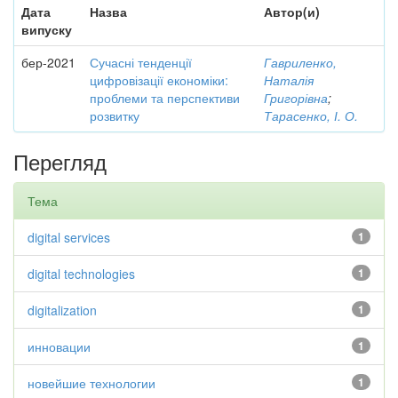
Дата
Назва
Автор(и)
випуску
бер-2021
Сучасні тенденції
Гавриленко,
цифровізації економіки:
Наталія
проблеми та перспективи
Григорівна
;
розвитку
Тарасенко, І. О.
Перегляд
Тема
digital services
1
digital technologies
1
digitalization
1
инновации
1
новейшие технологии
1