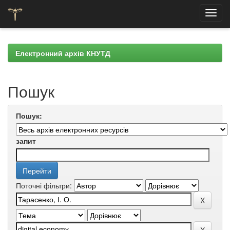
Skip
navigation
Електронний архів КНУТД
Пошук
Пошук:
запит
Поточні фільтри: