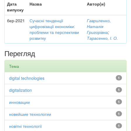
Дата
Назва
Автор(и)
випуску
бер-2021
Сучасні тенденції
Гавриленко,
цифровізації економіки:
Наталія
проблеми та перспективи
Григорівна
;
розвитку
Тарасенко, І. О.
Перегляд
Тема
digital technologies
1
digitalization
1
инновации
1
новейшие технологии
1
новітні технології
1