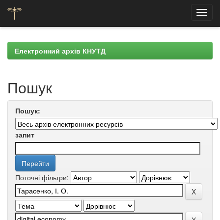
Skip
navigation
Електронний архів КНУТД
Пошук
Пошук:
запит
Поточні фільтри: