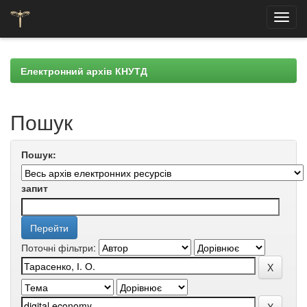
Skip
navigation
Електронний архів КНУТД
Пошук
Пошук:
запит
Поточні фільтри: