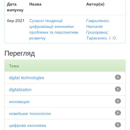
Дата
Назва
Автор(и)
випуску
бер-2021
Сучасні тенденції
Гавриленко,
цифровізації економіки:
Наталія
проблеми та перспективи
Григорівна
;
розвитку
Тарасенко, І. О.
Перегляд
Тема
digital technologies
1
digitalization
1
инновации
1
новейшие технологии
1
цифрова економіка
1