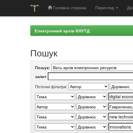
Головна сторінка
Перегляд
До
Skip
navigation
Електронний архів КНУТД
Пошук
Пошук:
запит
Поточні фільтри: