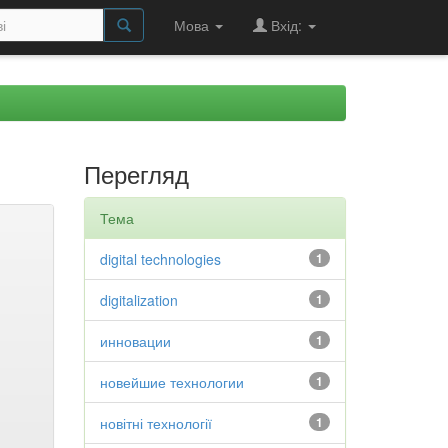
Мова
Вхід:
Перегляд
Тема
digital technologies
1
digitalization
1
инновации
1
новейшие технологии
1
новітні технології
1