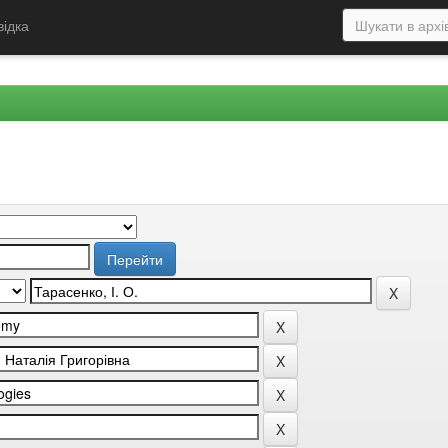
відка