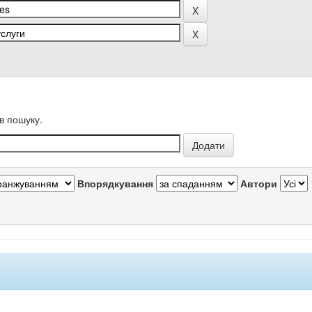
в пошуку.
Впорядкування
Автори