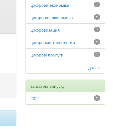
цифрова економіка
1
цифровая экономика
1
цифровизация
1
цифровые технологии
1
цифрові послуги
1
далі >
за датою випуску
2021
1