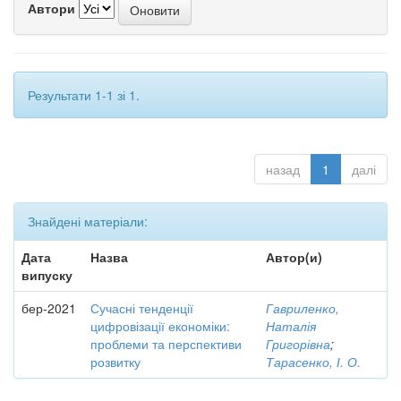
Автори
Результати 1-1 зі 1.
назад
1
далі
Знайдені матеріали:
Дата
Назва
Автор(и)
випуску
бер-2021
Сучасні тенденції
Гавриленко,
цифровізації економіки:
Наталія
проблеми та перспективи
Григорівна
;
розвитку
Тарасенко, І. О.