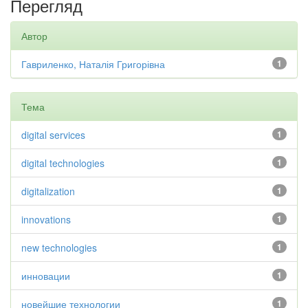
Перегляд
Автор
Гавриленко, Наталія Григорівна
1
Тема
digital services
1
digital technologies
1
digitalization
1
innovations
1
new technologies
1
инновации
1
новейшие технологии
1