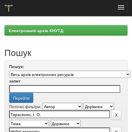
Skip
navigation
Електронний архів КНУТД
Пошук
Пошук:
запит
Поточні фільтри: