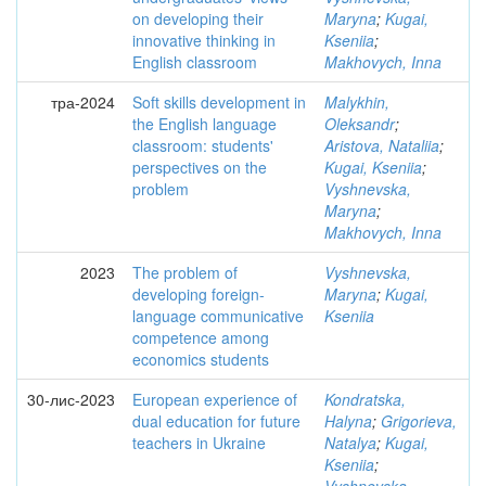
on developing their
Maryna
;
Kugai,
innovative thinking in
Kseniia
;
English classroom
Makhovych, Inna
тра-2024
Soft skills development in
Malykhin,
the English language
Oleksandr
;
classroom: students'
Aristova, Nataliia
;
perspectives on the
Kugai, Kseniia
;
problem
Vyshnevska,
Maryna
;
Makhovych, Inna
2023
The problem of
Vyshnevska,
developing foreign-
Maryna
;
Kugai,
language communicative
Kseniia
competence among
economics students
30-лис-2023
European experience of
Kondratska,
dual education for future
Halyna
;
Grigorieva,
teachers in Ukraine
Natalya
;
Kugai,
Kseniia
;