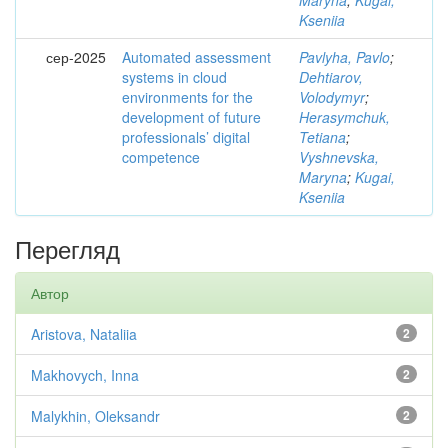
Maryna
;
Kugai,
Kseniia
сер-2025
Automated assessment
Pavlyha, Pavlo
;
systems in cloud
Dehtiarov,
environments for the
Volodymyr
;
development of future
Herasymchuk,
professionals’ digital
Tetiana
;
competence
Vyshnevska,
Maryna
;
Kugai,
Kseniia
Перегляд
Автор
Aristova, Nataliia
2
Makhovych, Inna
2
Malykhin, Oleksandr
2