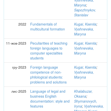
Vyshnevska,
Maryna
;
Sapozhnykov,
Stanislav
2022
Fundamentals of
Kugai, Kseniia
;
multicultural formation
Vyshnevska,
Maryna
11-жов-2023
Peculiarities of teaching
Kugai, Kseniia
;
foreign languages to
Vyshnevska,
computer specialties
Maryna
students
гру-2023
Foreign language
Kugai, Kseniia
;
competence of non-
Vyshnevska,
philological students:
Maryna
problems and solutions
лис-2025
Language of legal and
Khalabuzar,
business English
Oksana
;
documentation: style and
Shymanovych,
features
Iryna
;
Vyshnevska,