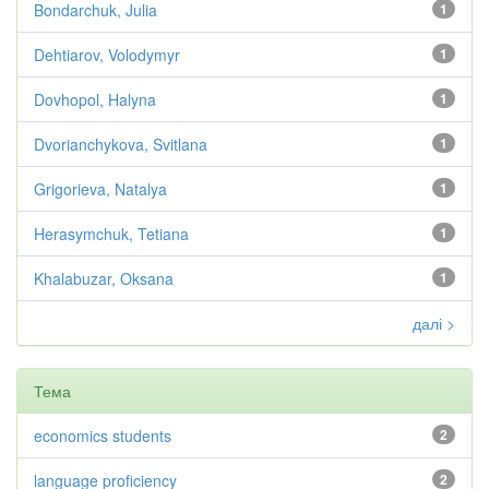
Bondarchuk, Julia
1
Dehtiarov, Volodymyr
1
Dovhopol, Halyna
1
Dvorianchykova, Svitlana
1
Grigorieva, Natalya
1
Herasymchuk, Tetiana
1
Khalabuzar, Oksana
1
далі >
Тема
economics students
2
language proficiency
2