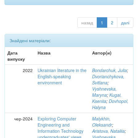
назад
1
2
далі
Знайдені матеріали:
Дата
Назва
Автор(и)
випуску
2022
Ukrainian literature in the
Bondarchuk, Julia
;
English-speaking
Dvorianchykova,
environment
Svitlana
;
Vyshnevska,
Maryna
;
Kugai,
Kseniia
;
Dovhopol,
Halyna
чер-2024
Exploring Computer
Malykhin,
Engineering and
Oleksandr
;
Information Technology
Aristova, Nataliia
;
undergraduates' views
Vyshnevska,