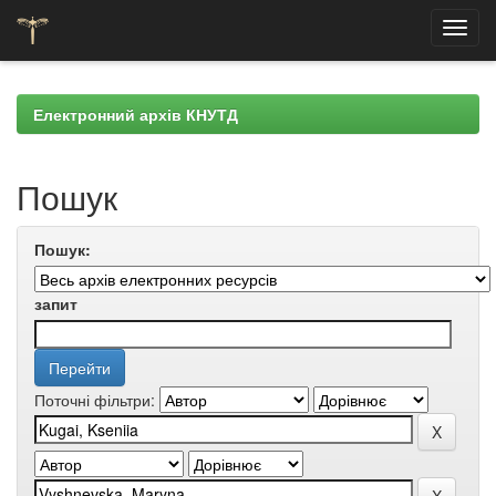
Skip
navigation
Електронний архів КНУТД
Пошук
Пошук:
запит
Поточні фільтри: