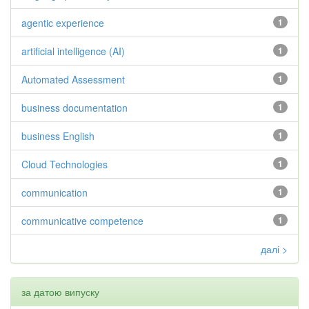
agentic experience
1
artificial intelligence (AI)
1
Automated Assessment
1
business documentation
1
business English
1
Cloud Technologies
1
communication
1
communicative competence
1
далі >
за датою випуску