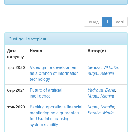
назад
1
далі
Знайдені матеріали:
Дата
Назва
Автор(и)
випуску
тра-2020
Video game development
Bereza, Viktoriia
;
as a branch of information
Kugai, Kseniia
technology
бер-2021
Future of artificial
Yadrova, Daria
;
intelligence
Kugai, Kseniia
жов-2020
Banking operations financial
Kugai, Kseniia
;
monitoring as a guarantee
Soroka, Maria
for Ukrainian banking
system stability