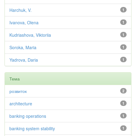
Harchuk, V.
1
Ivanova, Olena
1
Kudriashova, Viktoriia
1
Soroka, Maria
1
Yadrova, Daria
1
Тема
розвиток
2
architecture
1
banking operations
1
banking system stability
1