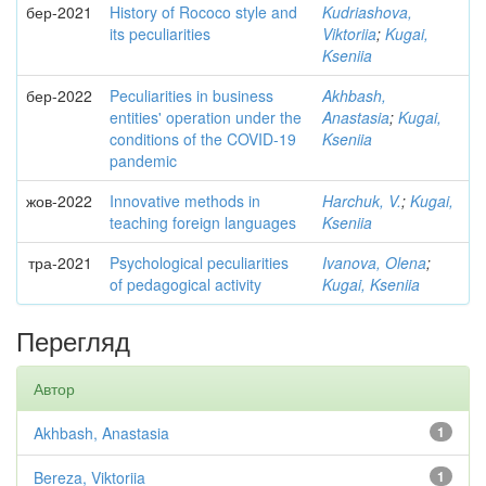
бер-2021
History of Rococo style and
Kudriashova,
its peculiarities
Viktoriia
;
Kugai,
Kseniia
бер-2022
Peculiarities in business
Akhbash,
entities' operation under the
Anastasia
;
Kugai,
conditions of the COVID-19
Kseniia
pandemic
жов-2022
Innovative methods in
Harchuk, V.
;
Kugai,
teaching foreign languages
Kseniia
тра-2021
Psychological peculiarities
Ivanova, Olena
;
of pedagogical activity
Kugai, Kseniia
Перегляд
Автор
Akhbash, Anastasia
1
Bereza, Viktoriia
1