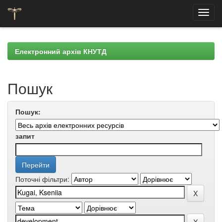
Skip
navigation
Електронний архів КНУТД
Пошук
Пошук:
запит
Поточні фільтри: