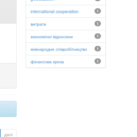
international cooperation
1
витрати
1
економічні відносини
1
міжнародне співробітництво
1
фінансова криза
1
далі