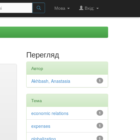
Мова
Вхід:
Перегляд
Автор
Akhbash, Anastasia
1
Тема
economic relations
1
expenses
1
globalization
1