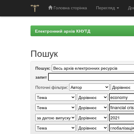
Головна сторінка
Перегляд
До
Skip
navigation
Електронний архів КНУТД
Пошук
Пошук:
запит
Поточні фільтри: