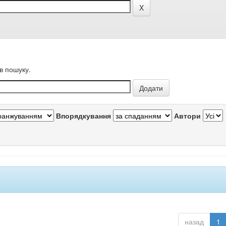
в пошуку.
Впорядкування
Автори
назад
1