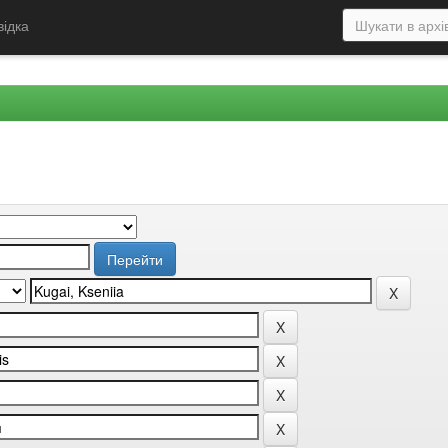
відка