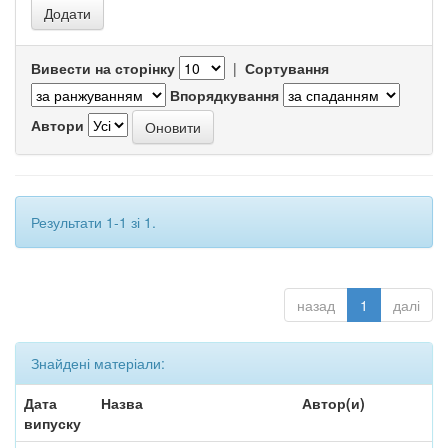
Вивести на сторінку
|
Сортування
Впорядкування
Автори
Результати 1-1 зі 1.
назад
1
далі
Знайдені матеріали:
Дата
Назва
Автор(и)
випуску