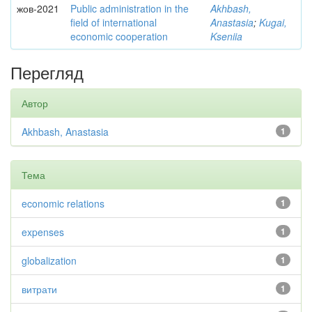
жов-2021
Public administration in the
Akhbash,
field of international
Anastasia
;
Kugai,
economic cooperation
Kseniia
Перегляд
Автор
Akhbash, Anastasia
1
Тема
economic relations
1
expenses
1
globalization
1
витрати
1