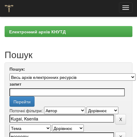
Skip
navigation
Електронний архів КНУТД
Пошук
Пошук:
запит
Поточні фільтри: