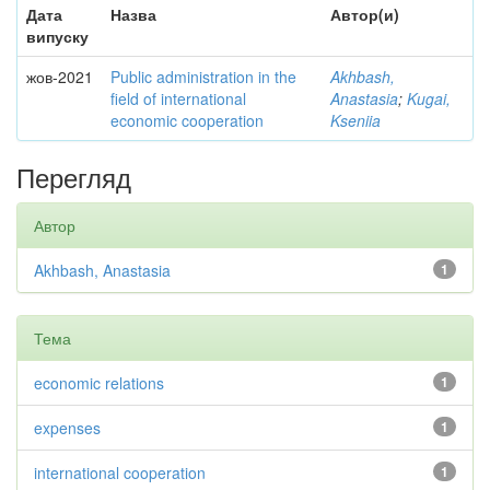
Дата
Назва
Автор(и)
випуску
жов-2021
Public administration in the
Akhbash,
field of international
Anastasia
;
Kugai,
economic cooperation
Kseniia
Перегляд
Автор
Akhbash, Anastasia
1
Тема
economic relations
1
expenses
1
international cooperation
1