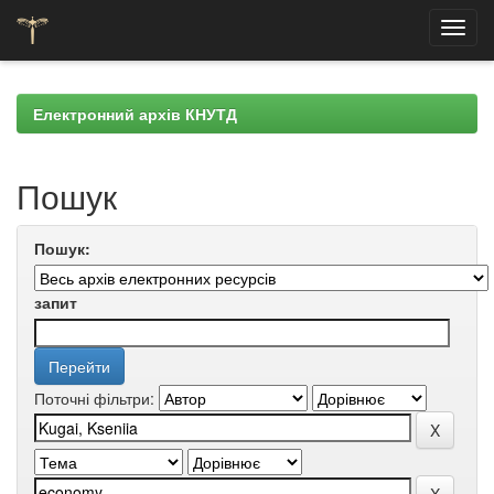
Skip
navigation
Електронний архів КНУТД
Пошук
Пошук:
запит
Поточні фільтри: