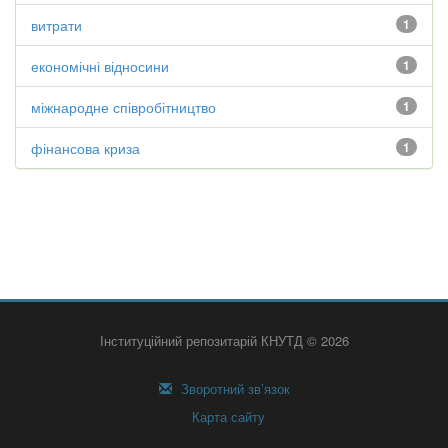
витрати
1
економічні відносини
1
міжнародне співробітництво
1
фінансова криза
1
Інституційний репозитарій КНУТД © 2026
Зворотний зв’язок
Карта сайту