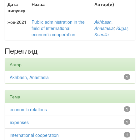
Дата
Назва
Автор(и)
випуску
жов-2021
Public administration in the
Akhbash,
field of international
Anastasia
;
Kugai,
economic cooperation
Kseniia
Перегляд
Автор
Akhbash, Anastasia
1
Тема
economic relations
1
expenses
1
international cooperation
1