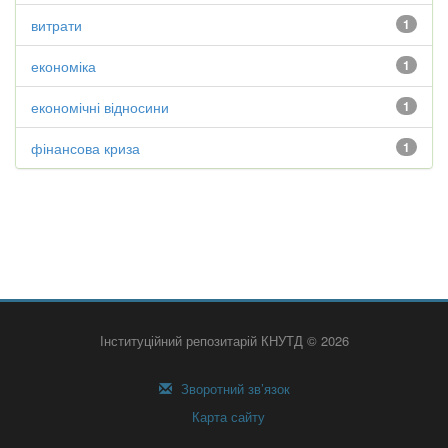
витрати
1
економіка
1
економічні відносини
1
фінансова криза
1
Інституційний репозитарій КНУТД © 2026
Зворотний зв’язок
Карта сайту