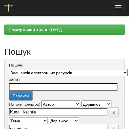
Skip
navigation
Електронний архів КНУТД
Пошук
Пошук:
запит
Поточні фільтри: