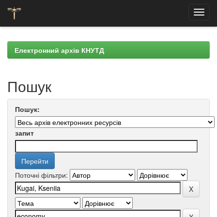
Skip
navigation
Електронний архів КНУТД
Пошук
Пошук:
запит
Поточні фільтри: