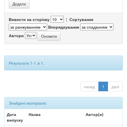
Вивести на сторінку
|
Сортування
Впорядкування
Автори
Результати 1-1 зі 1.
назад
1
далі
Знайдені матеріали:
Дата
Назва
Автор(и)
випуску