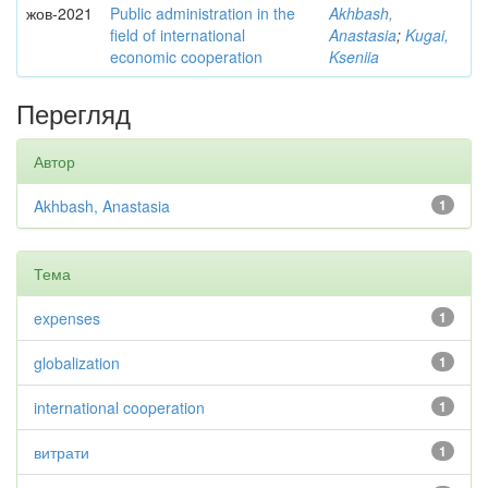
жов-2021
Public administration in the
Akhbash,
field of international
Anastasia
;
Kugai,
economic cooperation
Kseniia
Перегляд
Автор
Akhbash, Anastasia
1
Тема
expenses
1
globalization
1
international cooperation
1
витрати
1