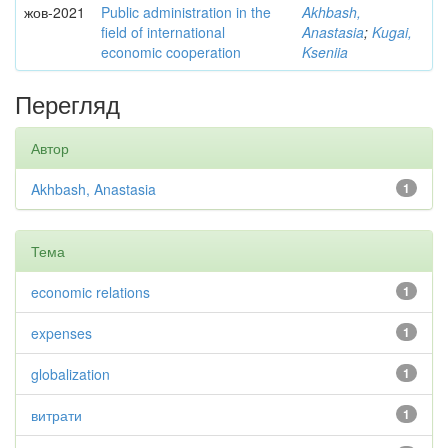
жов-2021
Public administration in the
Akhbash,
field of international
Anastasia
;
Kugai,
economic cooperation
Kseniia
Перегляд
Автор
Akhbash, Anastasia
1
Тема
economic relations
1
expenses
1
globalization
1
витрати
1