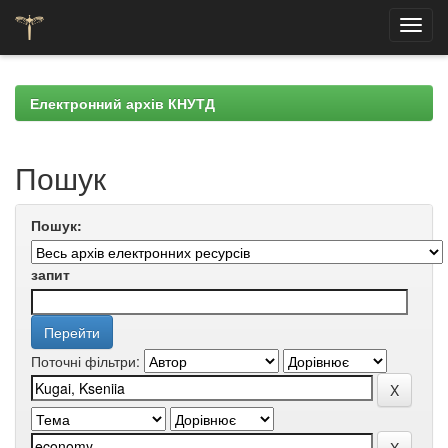
Skip
navigation
Електронний архів КНУТД
Пошук
Пошук:
запит
Поточні фільтри: