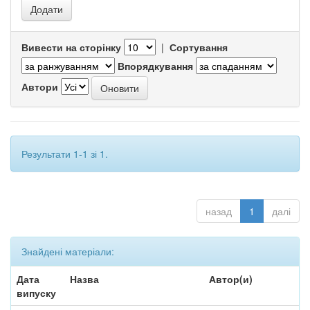
Вивести на сторінку
|
Сортування
Впорядкування
Автори
Результати 1-1 зі 1.
назад
1
далі
Знайдені матеріали:
Дата
Назва
Автор(и)
випуску