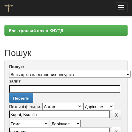
Skip
navigation
Електронний архів КНУТД
Пошук
Пошук:
запит
Поточні фільтри: