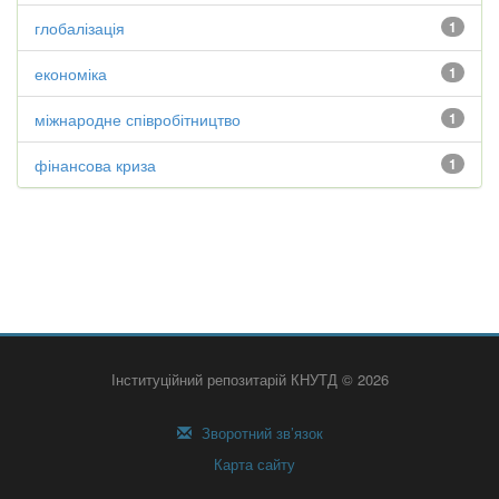
глобалізація
1
економіка
1
міжнародне співробітництво
1
фінансова криза
1
Інституційний репозитарій КНУТД © 2026
Зворотний зв’язок
Карта сайту