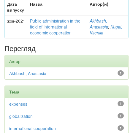
Дата
Назва
Автор(и)
випуску
жов-2021
Public administration in the
Akhbash,
field of international
Anastasia
;
Kugai,
economic cooperation
Kseniia
Перегляд
Автор
Akhbash, Anastasia
1
Тема
expenses
1
globalization
1
international cooperation
1