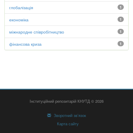
глобалізація
1
економіка
1
міжнародне співробітництво
1
фінансова криза
1
Інституційний репозитарій КНУТД © 2026
Зворотний зв’язок
Карта сайту