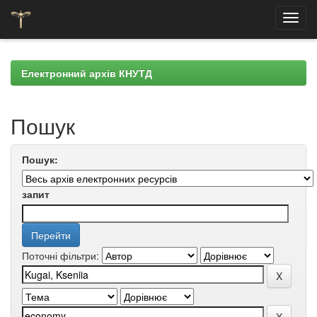
Skip
navigation
Електронний архів КНУТД
Пошук
Пошук:
запит
Поточні фільтри: