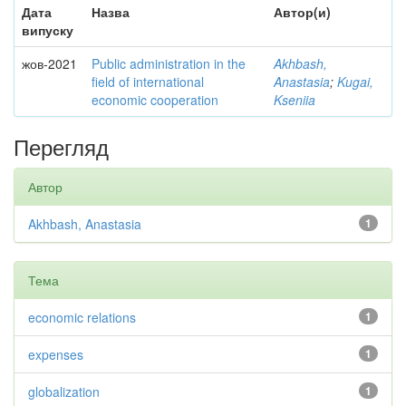
Дата
Назва
Автор(и)
випуску
жов-2021
Public administration in the
Akhbash,
field of international
Anastasia
;
Kugai,
economic cooperation
Kseniia
Перегляд
Автор
Akhbash, Anastasia
1
Тема
economic relations
1
expenses
1
globalization
1