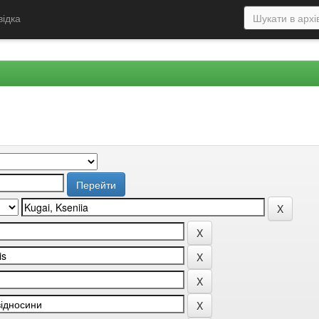
відка