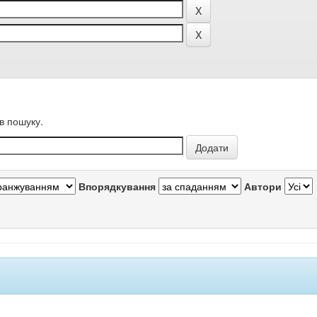
в пошуку.
Впорядкування
Автори