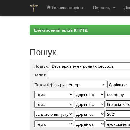
Головна сторінка
Перегляд
До
Skip
navigation
Електронний архів КНУТД
Пошук
Пошук:
запит
Поточні фільтри: