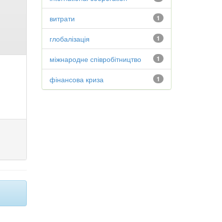
витрати
1
глобалізація
1
міжнародне співробітництво
1
фінансова криза
1