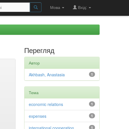
Мова
Вхід:
Перегляд
Автор
Akhbash, Anastasia
1
Тема
economic relations
1
expenses
1
international cooperation
1