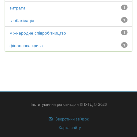
витрати
1
глобалізація
1
міжнародне співробітництво
1
фінансова криза
1
Інституційний репозитарій КНУТД © 2026
Зворотний зв’язок
Карта сайту