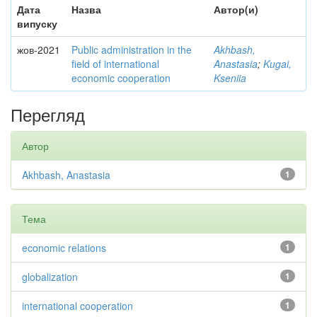
Дата
Назва
Автор(и)
випуску
жов-2021
Public administration in the
Akhbash,
field of international
Anastasia
;
Kugai,
economic cooperation
Kseniia
Перегляд
Автор
Akhbash, Anastasia
1
Тема
economic relations
1
globalization
1
international cooperation
1