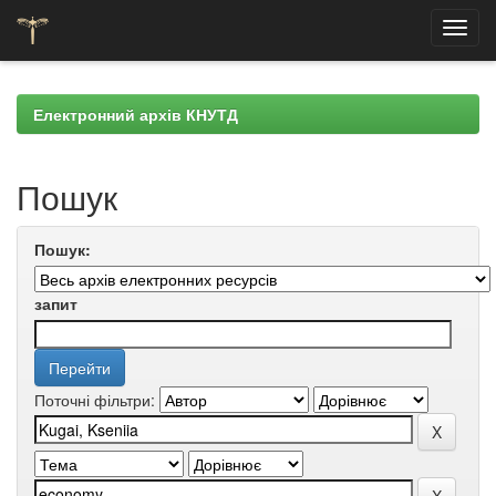
Skip
navigation
Електронний архів КНУТД
Пошук
Пошук:
запит
Поточні фільтри: