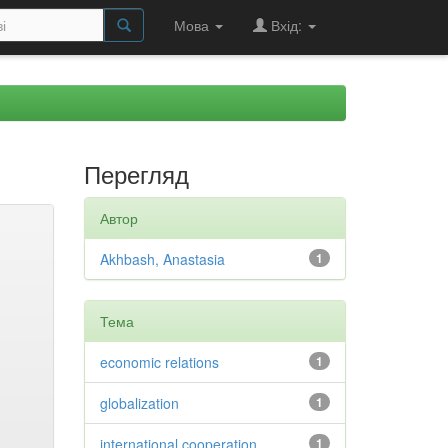
Мова
Вхід:
Перегляд
Автор
Akhbash, Anastasia
1
Тема
economic relations
1
globalization
1
international cooperation
1