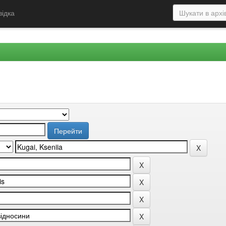
відка