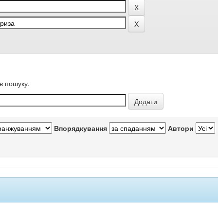
в пошуку.
Впорядкування
Автори