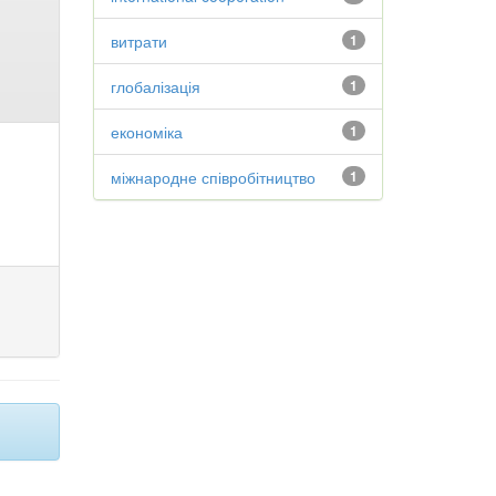
витрати
1
глобалізація
1
економіка
1
міжнародне співробітництво
1