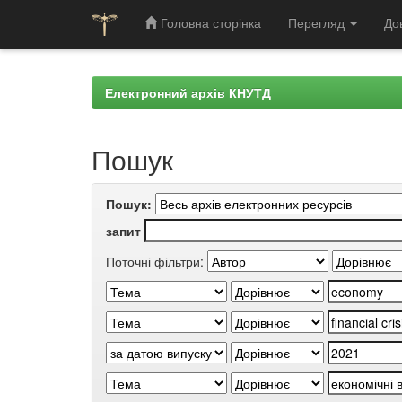
Головна сторінка
Перегляд
До
Skip
navigation
Електронний архів КНУТД
Пошук
Пошук:
запит
Поточні фільтри: