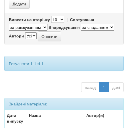
Вивести на сторінку
|
Сортування
Впорядкування
Автори
Результати 1-1 зі 1.
назад
1
далі
Знайдені матеріали:
Дата
Назва
Автор(и)
випуску