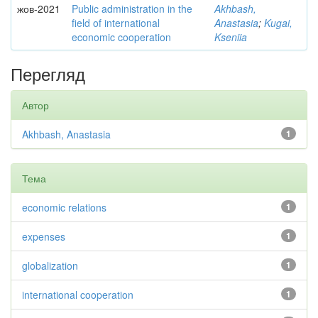
жов-2021
Public administration in the
Akhbash,
field of international
Anastasia
;
Kugai,
economic cooperation
Kseniia
Перегляд
Автор
Akhbash, Anastasia
1
Тема
economic relations
1
expenses
1
globalization
1
international cooperation
1