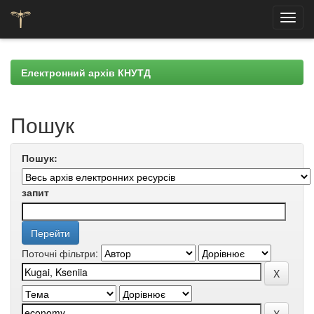
Skip
navigation
Електронний архів КНУТД
Пошук
Пошук:
запит
Поточні фільтри: