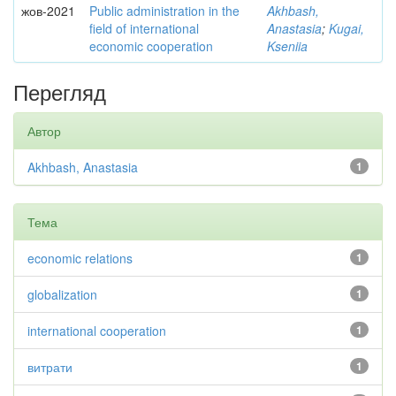
жов-2021
Public administration in the
Akhbash,
field of international
Anastasia
;
Kugai,
economic cooperation
Kseniia
Перегляд
Автор
Akhbash, Anastasia
1
Тема
economic relations
1
globalization
1
international cooperation
1
витрати
1