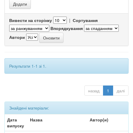
Вивести на сторінку
|
Сортування
Впорядкування
Автори
Результати 1-1 зі 1.
назад
1
далі
Знайдені матеріали:
Дата
Назва
Автор(и)
випуску