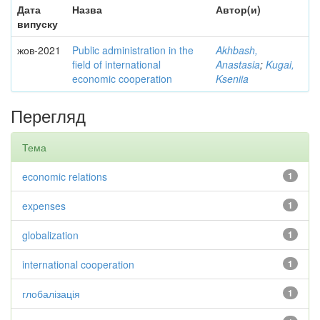
Дата
Назва
Автор(и)
випуску
жов-2021
Public administration in the
Akhbash,
field of international
Anastasia
;
Kugai,
economic cooperation
Kseniia
Перегляд
Тема
economic relations
1
expenses
1
globalization
1
international cooperation
1
глобалізація
1