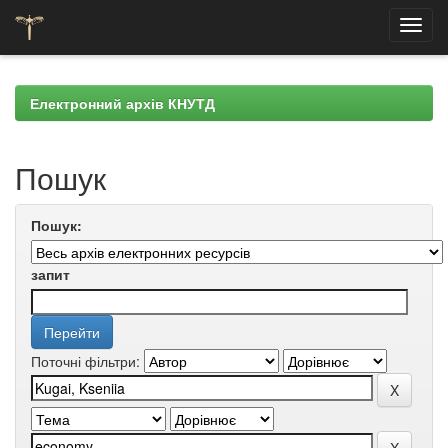
Skip
navigation
Електронний архів КНУТД
Пошук
Пошук:
запит
Поточні фільтри: