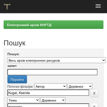
Skip
navigation
Електронний архів КНУТД
Пошук
Пошук:
запит
Поточні фільтри: