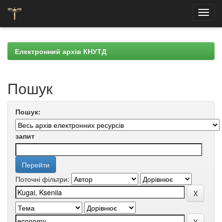
Skip
navigation
Електронний архів КНУТД
Пошук
Пошук:
запит
Поточні фільтри: