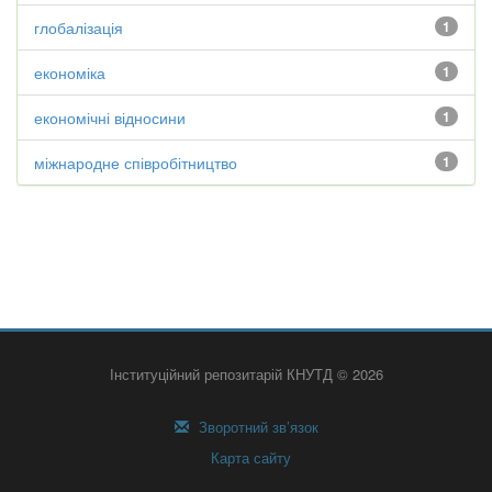
глобалізація
1
економіка
1
економічні відносини
1
міжнародне співробітництво
1
Інституційний репозитарій КНУТД © 2026
Зворотний зв’язок
Карта сайту