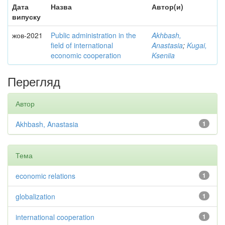
Дата
Назва
Автор(и)
випуску
жов-2021
Public administration in the
Akhbash,
field of international
Anastasia
;
Kugai,
economic cooperation
Kseniia
Перегляд
Автор
Akhbash, Anastasia
1
Тема
economic relations
1
globalization
1
international cooperation
1