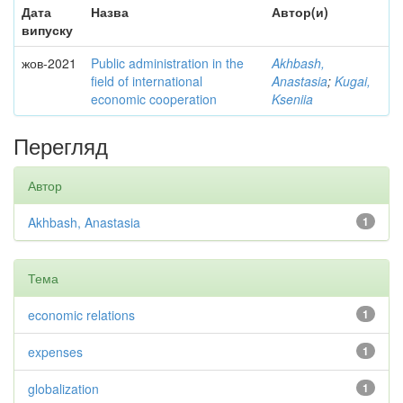
Дата
Назва
Автор(и)
випуску
жов-2021
Public administration in the
Akhbash,
field of international
Anastasia
;
Kugai,
economic cooperation
Kseniia
Перегляд
Автор
Akhbash, Anastasia
1
Тема
economic relations
1
expenses
1
globalization
1