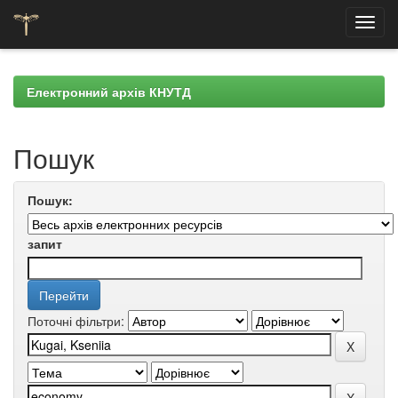
Skip
navigation
Електронний архів КНУТД
Пошук
Пошук:
запит
Поточні фільтри: