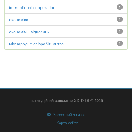
international cooperation
1
економіка
1
економічні відносини
1
міжнародне співробітництво
1
Інституційний репозитарій КНУТД © 2026
Зворотний зв’язок
Карта сайту