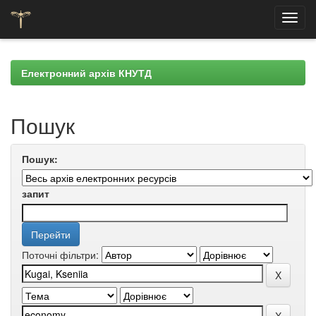
Skip
navigation
Електронний архів КНУТД
Пошук
Пошук:
запит
Поточні фільтри: