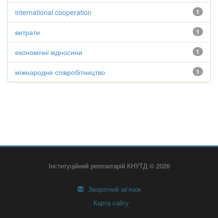
international cooperation
1
витрати
1
економічні відносини
1
міжнародне співробітництво
1
Інституційний репозитарій КНУТД © 2026
Зворотний зв’язок
Карта сайту