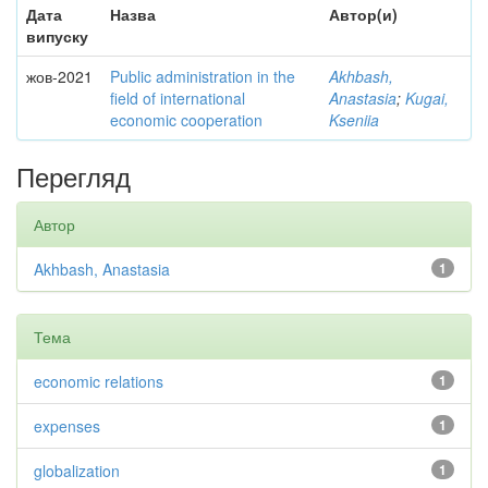
Дата
Назва
Автор(и)
випуску
жов-2021
Public administration in the
Akhbash,
field of international
Anastasia
;
Kugai,
economic cooperation
Kseniia
Перегляд
Автор
Akhbash, Anastasia
1
Тема
economic relations
1
expenses
1
globalization
1