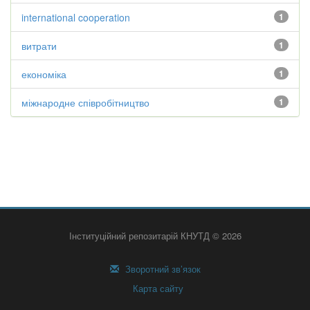
international cooperation
1
витрати
1
економіка
1
міжнародне співробітництво
1
Інституційний репозитарій КНУТД © 2026
Зворотний зв’язок
Карта сайту