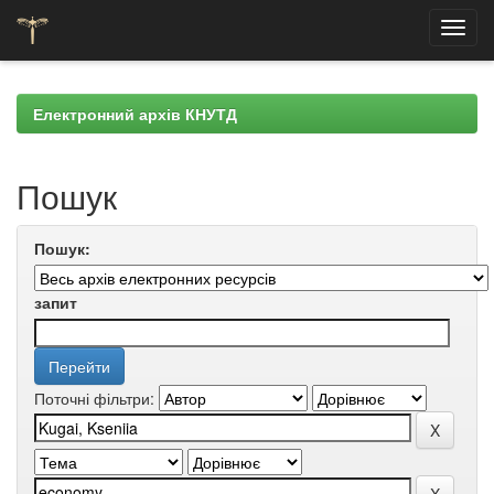
Skip
navigation
Електронний архів КНУТД
Пошук
Пошук:
запит
Поточні фільтри: