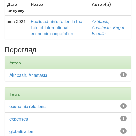
Дата
Назва
Автор(и)
випуску
жов-2021
Public administration in the
Akhbash,
field of international
Anastasia
;
Kugai,
economic cooperation
Kseniia
Перегляд
Автор
Akhbash, Anastasia
1
Тема
economic relations
1
expenses
1
globalization
1