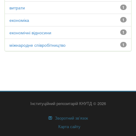
витрати
1
економіка
1
економічні відносини
1
міжнародне співробітництво
1
Інституційний репозитарій КНУТД © 2026
Зворотний зв’язок
Карта сайту