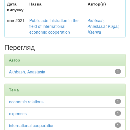
Дата
Назва
Автор(и)
випуску
жов-2021
Public administration in the
Akhbash,
field of international
Anastasia
;
Kugai,
economic cooperation
Kseniia
Перегляд
Автор
Akhbash, Anastasia
1
Тема
economic relations
1
expenses
1
international cooperation
1