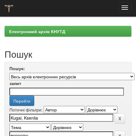
Skip
navigation
Електронний архів КНУТД
Пошук
Пошук:
запит
Поточні фільтри: