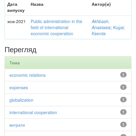
Дата
Назва
Автор(и)
випуску
жов-2021
Public administration in the
Akhbash,
field of international
Anastasia
;
Kugai,
economic cooperation
Kseniia
Перегляд
Тема
economic relations
1
expenses
1
globalization
1
international cooperation
1
витрати
1