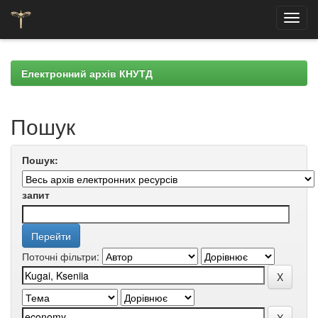
Skip
navigation
Електронний архів КНУТД
Пошук
Пошук:
запит
Поточні фільтри: