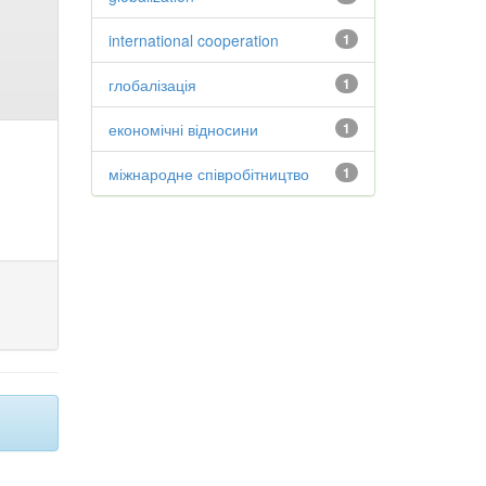
international cooperation
1
глобалізація
1
економічні відносини
1
міжнародне співробітництво
1