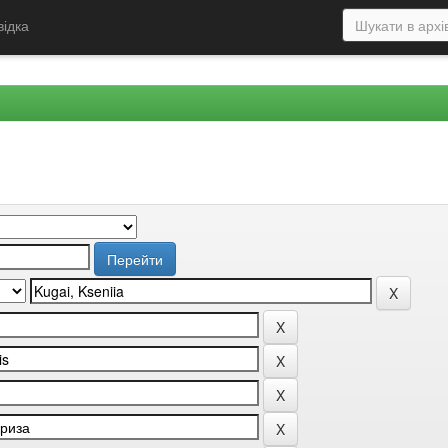
відка