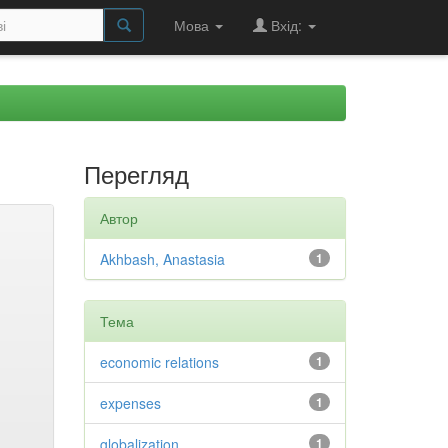
Мова
Вхід:
Перегляд
Автор
Akhbash, Anastasia
1
Тема
economic relations
1
expenses
1
globalization
1