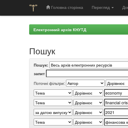
Головна сторінка
Перегляд
До
Skip
navigation
Електронний архів КНУТД
Пошук
Пошук:
запит
Поточні фільтри: