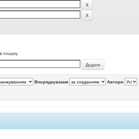
в пошуку.
Впорядкування
Автори