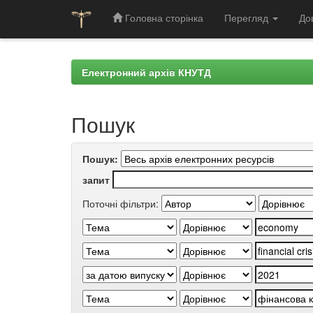
Головна сторінка
Перегляд
До
Skip
navigation
Електронний архів КНУТД
Пошук
Пошук:
запит
Поточні фільтри: