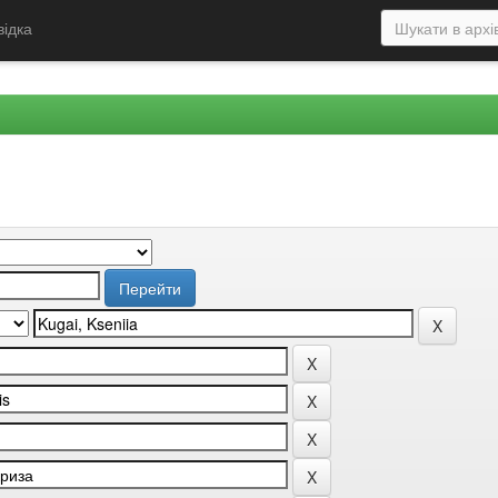
відка