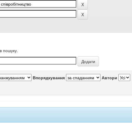
в пошуку.
Впорядкування
Автори