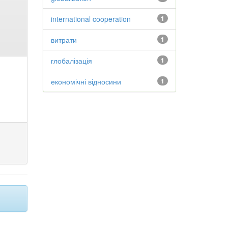
international cooperation
1
витрати
1
глобалізація
1
економічні відносини
1