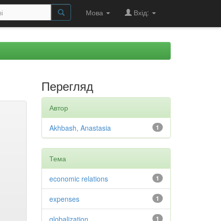
Мова
Вхід:
Перегляд
Автор
Akhbash, Anastasia
1
Тема
economic relations
1
expenses
1
globalization
1