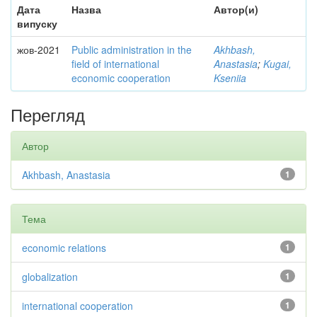
Дата
Назва
Автор(и)
випуску
жов-2021
Public administration in the
Akhbash,
field of international
Anastasia
;
Kugai,
economic cooperation
Kseniia
Перегляд
Автор
Akhbash, Anastasia
1
Тема
economic relations
1
globalization
1
international cooperation
1