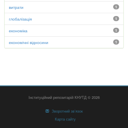
витрати
1
глобалізація
1
економіка
1
економічні відносини
1
Інституційний репозитарій КНУТД © 2026
Зворотний зв’язок
Карта сайту