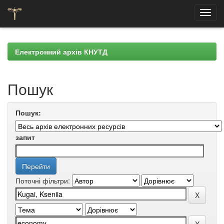
Skip
navigation
Електронний архів КНУТД
Пошук
Пошук:
запит
Поточні фільтри: