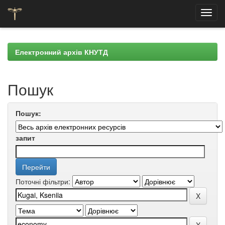
Skip
navigation
Електронний архів КНУТД
Пошук
Пошук:
запит
Поточні фільтри: