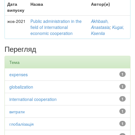
Дата
Назва
Автор(и)
випуску
жов-2021
Public administration in the
Akhbash,
field of international
Anastasia
;
Kugai,
economic cooperation
Kseniia
Перегляд
Тема
expenses
1
globalization
1
international cooperation
1
витрати
1
глобалізація
1