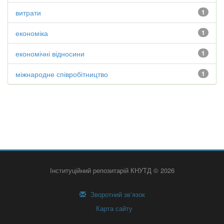
витрати
1
економіка
1
економічні відносини
1
міжнародне співробітництво
1
Інституційний репозитарій КНУТД © 2026
Зворотний зв’язок
Карта сайту