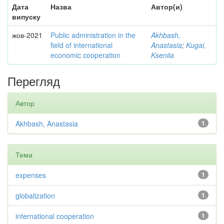
Дата
Назва
Автор(и)
випуску
жов-2021
Public administration in the
Akhbash,
field of international
Anastasia
;
Kugai,
economic cooperation
Kseniia
Перегляд
Автор
Akhbash, Anastasia
1
Тема
expenses
1
globalization
1
international cooperation
1