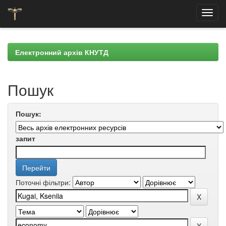
Skip
navigation
Електронний архів КНУТД
Пошук
Пошук:
запит
Поточні фільтри: