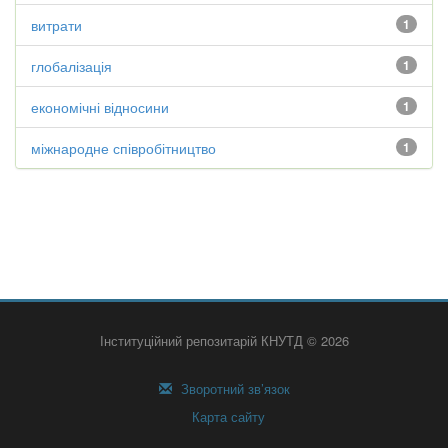
витрати
1
глобалізація
1
економічні відносини
1
міжнародне співробітництво
1
Інституційний репозитарій КНУТД © 2026
Зворотний зв’язок
Карта сайту