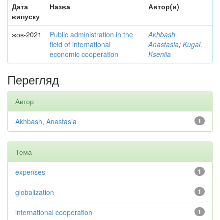
Дата
Назва
Автор(и)
випуску
жов-2021
Public administration in the
Akhbash,
field of international
Anastasia
;
Kugai,
economic cooperation
Kseniia
Перегляд
Автор
Akhbash, Anastasia
1
Тема
expenses
1
globalization
1
international cooperation
1