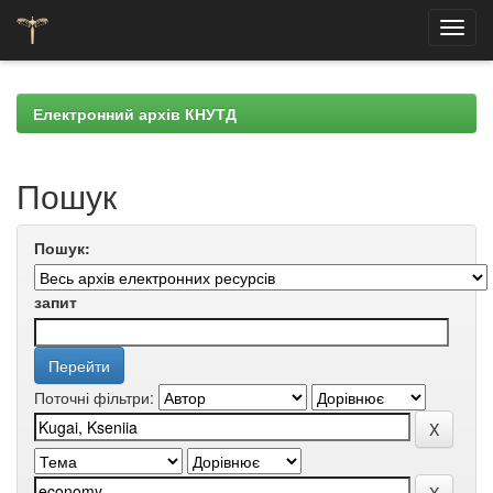
Skip
navigation
Електронний архів КНУТД
Пошук
Пошук:
запит
Поточні фільтри: