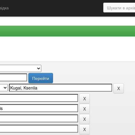
відка