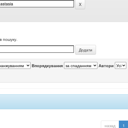
в пошуку.
Впорядкування
Автори
назад
1