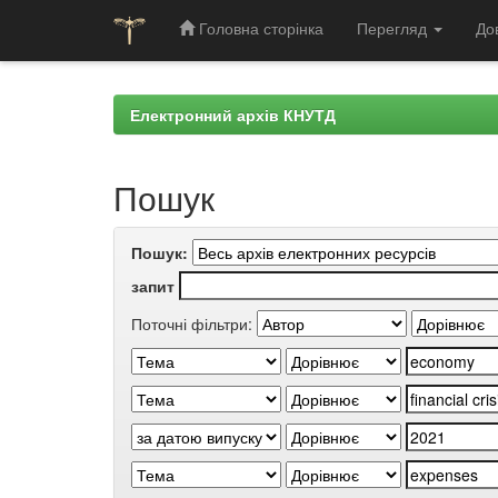
Головна сторінка
Перегляд
До
Skip
navigation
Електронний архів КНУТД
Пошук
Пошук:
запит
Поточні фільтри: