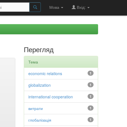
Мова
Вхід:
Перегляд
Тема
economic relations
1
globalization
1
international cooperation
1
витрати
1
глобалізація
1