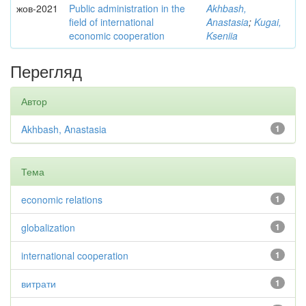
жов-2021
Public administration in the
Akhbash,
field of international
Anastasia
;
Kugai,
economic cooperation
Kseniia
Перегляд
Автор
Akhbash, Anastasia
1
Тема
economic relations
1
globalization
1
international cooperation
1
витрати
1