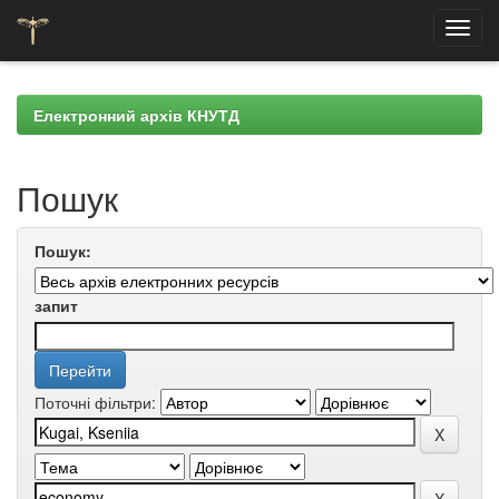
Skip
navigation
Електронний архів КНУТД
Пошук
Пошук:
запит
Поточні фільтри: