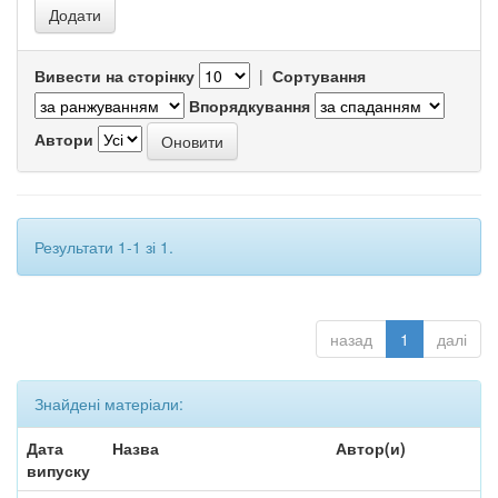
Вивести на сторінку
|
Сортування
Впорядкування
Автори
Результати 1-1 зі 1.
назад
1
далі
Знайдені матеріали:
Дата
Назва
Автор(и)
випуску