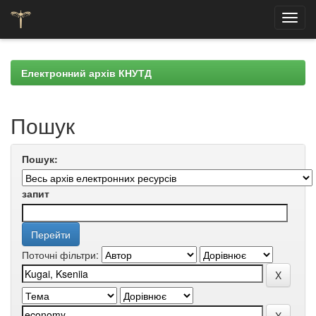
Skip
navigation
Електронний архів КНУТД
Пошук
Пошук:
запит
Поточні фільтри: