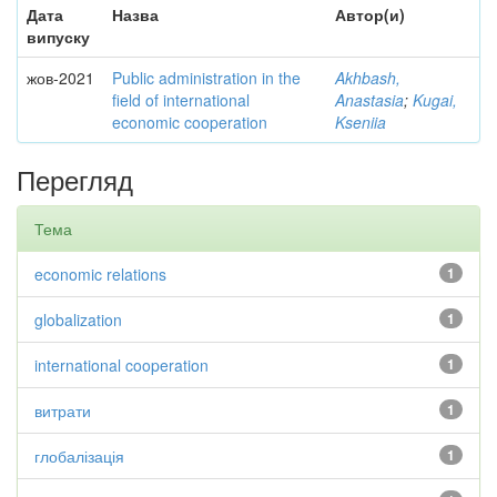
Дата
Назва
Автор(и)
випуску
жов-2021
Public administration in the
Akhbash,
field of international
Anastasia
;
Kugai,
economic cooperation
Kseniia
Перегляд
Тема
economic relations
1
globalization
1
international cooperation
1
витрати
1
глобалізація
1