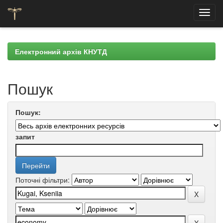
Skip
navigation
Електронний архів КНУТД
Пошук
Пошук:
запит
Поточні фільтри: