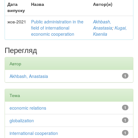
Дата
Назва
Автор(и)
випуску
жов-2021
Public administration in the
Akhbash,
field of international
Anastasia
;
Kugai,
economic cooperation
Kseniia
Перегляд
Автор
Akhbash, Anastasia
1
Тема
economic relations
1
globalization
1
international cooperation
1