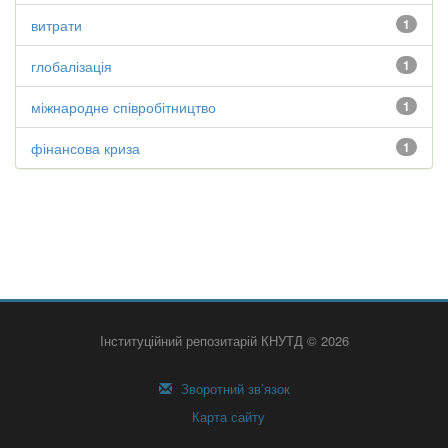
витрати
1
глобалізація
1
міжнародне співробітництво
1
фінансова криза
1
Інституційний репозитарій КНУТД © 2026
Зворотний зв’язок
Карта сайту